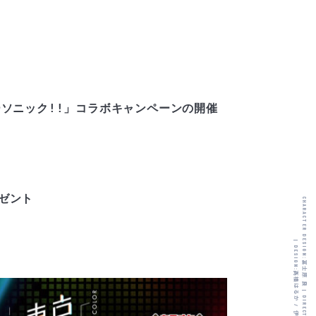
ーソニック!!」コラボキャンペーンの開催
ント

CHARACTER DESIGN:
|
DESIGN:
冨士原 良
髙橋はるか
|
/