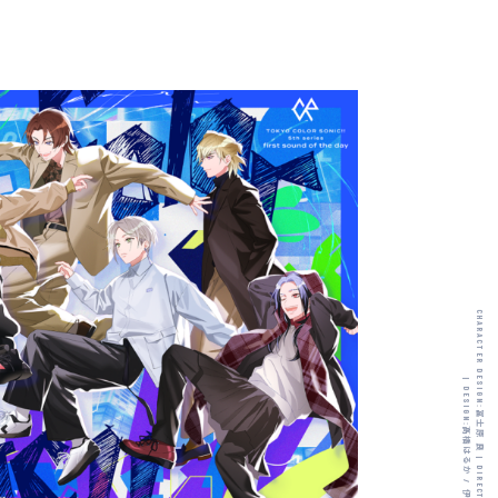
CHARACTER DESIGN:
|
DESIGN:
冨士原 良
髙橋はるか
|
/