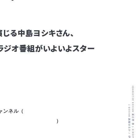
演じる中島ヨシキさん、
ラジオ番組がいよいよスター
CHARACTER DESIGN:
|
DESIGN:
■配信場所：「東京カラーソニック!!」公式YouTubeチャンネル（ 
冨士原 良
RrL7E0RbmJr1i-0Q
 ）

髙橋はるか
|
/