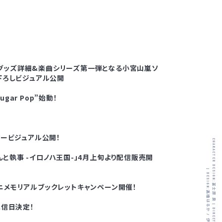
Pop”グッズ詳細&楽曲シリーズ第一弾となる小宮山嵐ソ
き下ろしビジュアル公開
gar Pop”始動！
キービジュアル公開！
CHARACTER DESIGN:
んと執事 -イロノハ王国-」4月上旬より配信販売開
|
DESIGN:
ソニメモリアルブックレットキャンペーン開催！
冨士原 良
髙橋はるか
配信日決定！
|
/