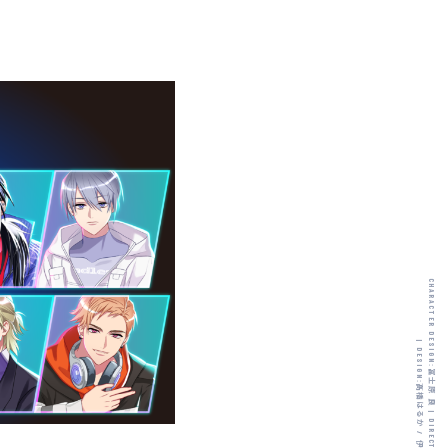
CHARACTER DESIGN:
|
DESIGN:
冨士原 良
髙橋はるか
|
/